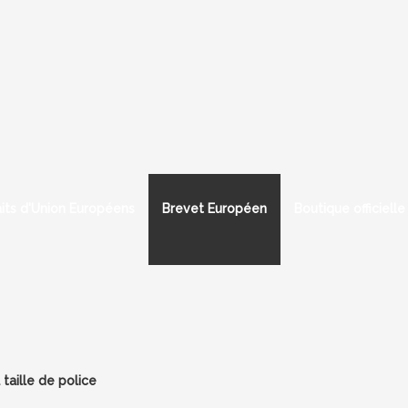
aits d'Union Européens
Brevet Européen
Boutique officielle
taille de police