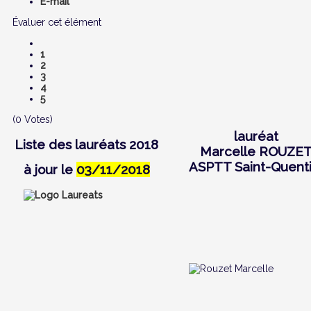
E-mail
Évaluer cet élément
1
2
3
4
5
(0 Votes)
lauréat
Liste des lauréats 2018
Marcelle ROUZE
ASPTT
Saint-Quent
à jour le
03/11/2018