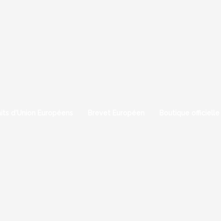
aits d'Union Européens
Brevet Européen
Boutique officielle