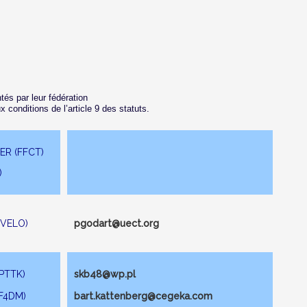
tés par leur fédération
 conditions de l’article 9 des statuts.
ER (FFCT)
)
FVELO)
pgodart@uect.org
(PTTK)
skb48@wp.pl
F4DM)
bart.kattenberg@cegeka.com