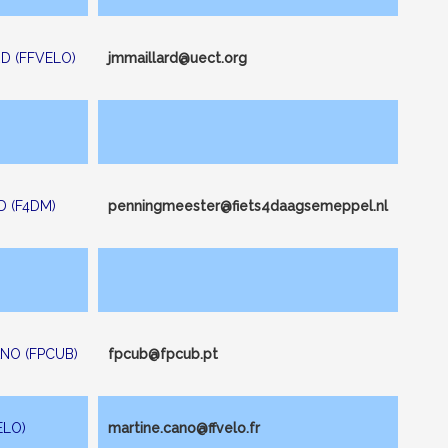
RD (FFVELO)
jmmaillard@uect.org
D (F4DM)
penningmeester@fiets4daagsemeppel.nl
ANO (FPCUB)
fpcub@fpcub.pt
ELO)
martine.cano@ffvelo.fr