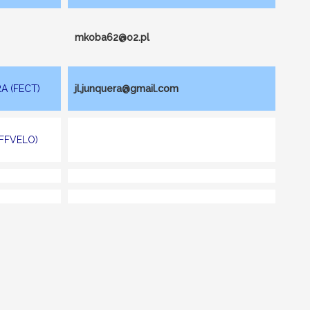
mkoba62@o2.pl
A (FECT)
jl.junquera@gmail.com
(FFVELO)