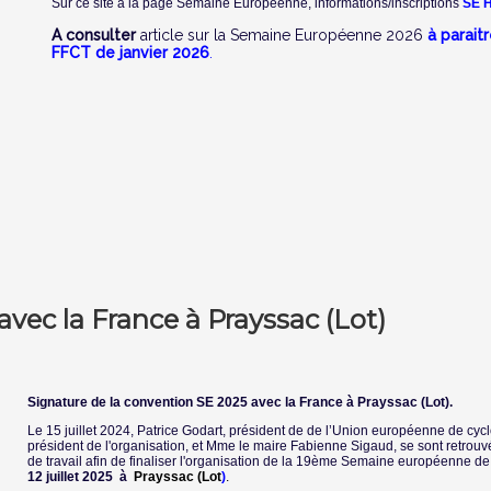
Sur ce site à la page Semaine Européenne, informations/inscriptions
SE H
A consulter
article sur la Semaine Européenne 2026
à parait
FFCT de janvier 2026
.
vec la France à Prayssac (Lot)
Signature de la convention SE 2025 avec la France à Prayssac (Lot).
Le 15 juillet 2024, Patrice Godart, président de de l’Union européenne de c
président de l'organisation, et Mme le maire Fabienne Sigaud, se sont retrou
de travail afin de finaliser l'organisation de la 19ème Semaine européenne d
12 juillet 2025 à
Prayssac (Lot
)
.