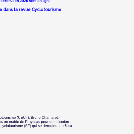
eerenveen 2026 sont en ligne
re dans la revue Cyclotourisme
yclotourisme (UECT), Bruno Chamaret,
vés en mairie de Prayssac pour une réunion
e cyclotourisme (SE) qui se déroulera du
5 au