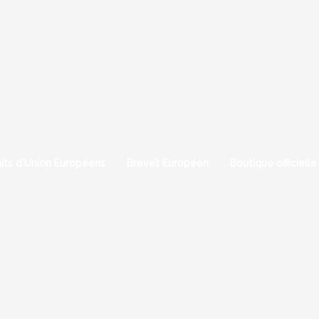
aits d'Union Européens
Brevet Européen
Boutique officielle