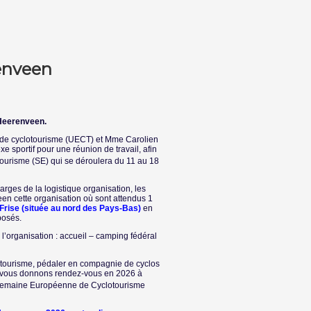
renveen
Heerenveen
.
e de cyclotourisme (UECT) et Mme Carolien
 sportif pour une réunion de travail, afin
risme (SE) qui se déroulera du 11 au 18
rges de la logistique organisation, les
een cette organisation où sont attendus 1
 Frise (située au nord des Pays-Bas)
en
posés.
l’organisation : accueil – camping fédéral
otourisme, pédaler en compagnie de cyclos
s vous donnons rendez-vous en 2026 à
emaine Européenne de Cyclotourisme