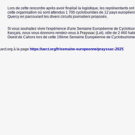
Lors de cette rencontre après avoir finalisé la logistique, les représentants on
cette organisation où sont attendus 1 700 cyclotouristes de 12 pays européens 
Quercy en parcourant les divers circuits journaliers proposés.
Si vous souhaitez vivre l'expérience d'une Semaine Européenne de Cyclotou
français, nous vous donnons rendez-vous à
Prayssac (Lot
),
ville de 2 460 hab
Ouest de Cahors lors de cette 19ème Semaine Européenne de Cyclotourisme
uect.org à la page
https://uect.org/fr/semaine-europeenne/prayssac-2025