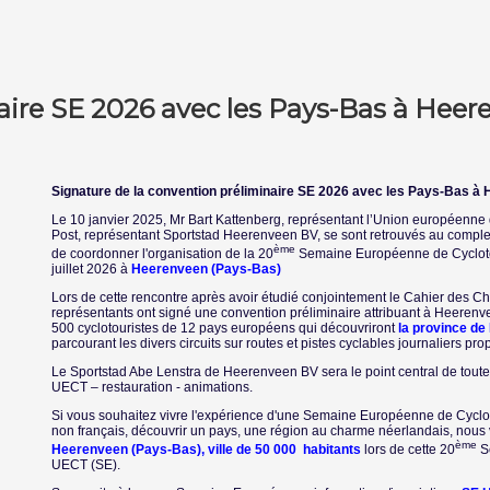
aire SE 2026 avec les Pays-Bas à Hee
Signature de la convention préliminaire SE 2026 avec les Pays-Bas à
Le 10 janvier 2025, Mr Bart Kattenberg, représentant l’Union européenn
Post, représentant Sportstad Heerenveen BV, se sont retrouvés au complexe
ème
de coordonner l'organisation de la 20
Semaine Européenne de Cyclotou
juillet 2026 à
Heerenveen (Pays-Bas)
Lors de cette rencontre après avoir étudié conjointement le Cahier des Cha
représentants ont signé une convention préliminaire attribuant à Heerenv
500 cyclotouristes de 12 pays européens qui découvriront
la province de
parcourant les divers circuits sur routes et pistes cyclables journaliers pro
Le Sportstad Abe Lenstra de Heerenveen BV sera le point central de toute 
UECT – restauration - animations.
Si vous souhaitez vivre l'expérience d'une Semaine Européenne de Cycl
non français, découvrir un pays, une région au charme néerlandais, nou
ème
Heerenveen (Pays-Bas), ville de 50 000 habitants
lors de cette 20
S
UECT (SE).